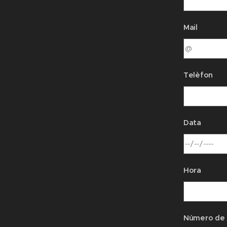
Mail
Telèfon
Data
Hora
Número de 